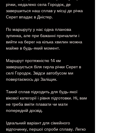
річки, недалеко села Городок, де 
завершиться наш сплав у місці де річка 
Серет впадає в Дністер.
По маршруту у нас одна планова 
зупинка, але при бажанні причалити і 
вийти на берег на кілька хвилин можна 
майже в будь-який момент.
Маршрут протяжністю 14 км 
завершується біля гирла річки Серет в 
селі Городок. Звідси автобусом ми 
повертаємось до Заліщик.
Такий сплав підходить для будь-якої 
вікової категорії і рівня підготовки. Ні, вам 
не треба вміти плавати чи мати 
попередній досвід.
Ідеальний варіант для сімейного 
відпочинку, першої спроби сплаву. Легко 