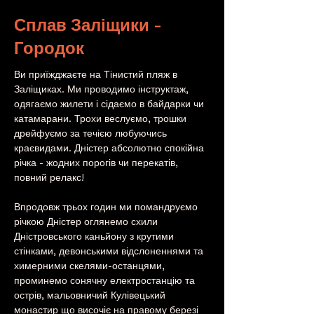
Сплав Заліщики -
Городок
Ви приїжджаєте на Тінистий пляж в 
Заліщиках. Ми проводимо інструктаж, 
одягаємо жилети і сідаємо в байдарки чи 
катамарани. Трохи веслуємо, трошки 
дрейфуємо за течією любуючись 
краєвидами. Дністер абсолютно спокійна 
річка - жодних порогів чи перекатів, 
повний релакс!
Впродовж трьох годин ми помандруємо 
річкою Дністер оглянемо схили 
Дністровського каньйону з крутими 
стінками, девонськими відслоненнями та 
химерними скелями-останцями, 
проминемо сонячну електростанцію та 
острів, мальовничий Кулівецький 
монастир що височіє на правому березі 