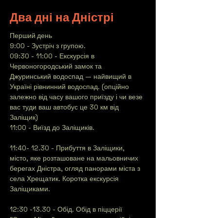
Два дні на Дністрі
Перший день
9:00 - Зустріч з групою.
09:30 - 11:00 - Екскурсія в 
Червоногородський замок та 
Джуринський водоспад — найвищий в 
Україні рівнинний водоспад. (опційно 
залежно від часу вашого приїзду і чи везе 
вас туди ваш автобус це 30 км від 
Заліщик)
11:00 - Виїзд до Заліщиків.
11:40- 12.30 - Прибуття в Заліщики, 
місто, яке розташоване на мальовничих 
берегах Дністра, огляд панорами міста з 
села Хрещатик. Коротка екскурсія 
Заліщиками.
12:30 -13.30 - Обід. Обід в піццерії 