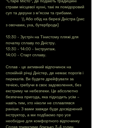
"Старе Місто", де подають традиційні 
страви місцевої кухні, такі як помідоровий 
суп та деруни з м'ясом та грибами.
              \\ Або обід на березі Дністра (рис 
з овочами, уха, бутерброди)
13:30 - Зустріч на Тінистому пляжі для 
початку сплаву по Дністру.
13:30 - 14:00 - Інструктаж.
14:00 - Старт сплаву.
Сплав - це активний відпочинок на 
спокійній річці Дністер, де немає порогів і 
перекатів. Ви будете дрейфувати за 
течією, гребучи в своє задоволення, без 
екстриму чи небезпеки. Це абсолютно 
безпечна пригода, яка підходить усім – 
навіть тим, хто ніколи не сплавлявся 
раніше. З вами завжди буде досвідчений 
інструктор, а ми подбаємо про усе 
необхідне для комфортного відпочинку
Сплав триватиме близько 3-4 годин, 