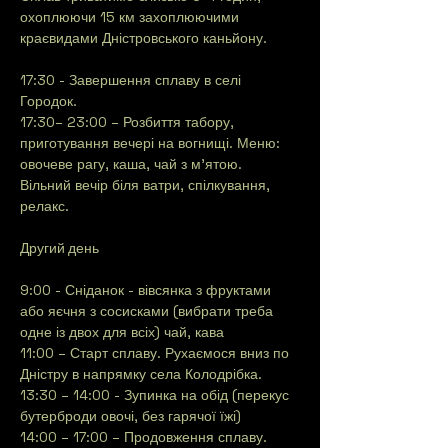
охоплюючи 15 км захоплюючими 
краєвидами Дністровського каньйону.
17:30 - Завершення сплаву в селі 
Городок.
17:30– 23:00 – Розбиття табору, 
приготування вечері на вогнищі. Меню: 
овочеве рагу, каша, чай з м’ятою. 
Вільний вечір біля ватри, спілкування, 
релакс.
Другий день
9:00 - Сніданок - вівсянка з фруктами 
або яєчня з сосисками (вибрати треба 
одне із двох для всіх) чай, кава
11:00 – Старт сплаву. Рухаємося вниз по 
Дністру в напрямку села Колодрібка.
13:30 – 14:00 - Зупинка на обід (перекус 
бутерброди овочі, без гарячої їжі)
14:00 – 17:00 – Продовження сплаву. 