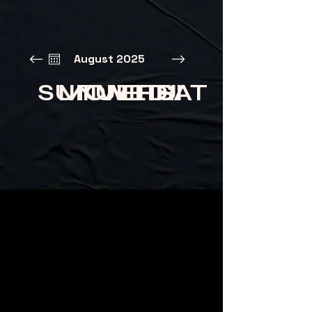
August 2025
SUN
MON
TUE
WED
THU
FRI
SAT