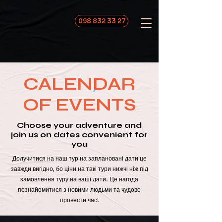
098 832 33 27
CALENDAR
OF EVENTS
Choose your adventure and
join us on dates convenient for
you
Долучитися на наш тур на заплановані дати це
завжди вигідно, бо ціни на такі тури нижчі ніж під
замовлення туру на ваші дати. Це нагода
познайомитися з новими людьми та чудово
провести час!