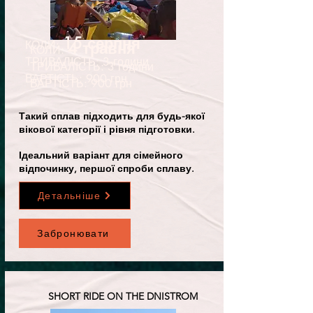
15 серпня
КОЛИ:
4 травня
КОЛИ:
ТРИВАЛІСТЬ: 3 години
ТРИВАЛІСТЬ: 3 години
ВАРТІСТЬ: 900 грн
ВАРТІСТЬ: 900 грн
Такий сплав підходить для будь-якої
вікової категорії і рівня підготовки.
Ідеальний варіант для сімейного
відпочинку, першої спроби сплаву.
Детальніше
Забронювати
SHORT RIDE ON THE DNISTROM